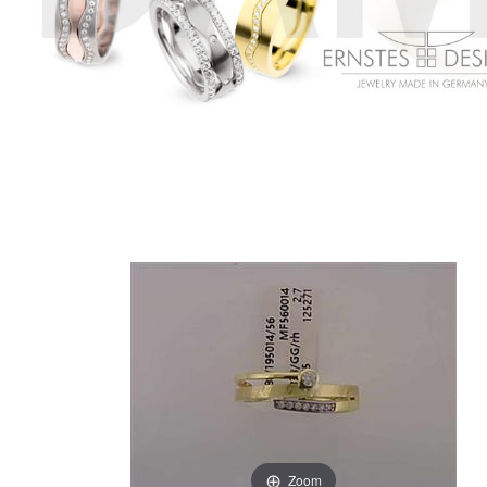
Ohrschmuck
Partnerringe
Sonstige
Zoom