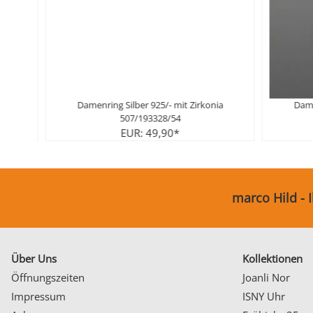
ring Silber 925/- mit Zirkonia
Damenring Silber 925/- mit Z
507/193328/54
746637054
EUR: 49,90*
EUR: 79,90*
marco Hild - 
Über Uns
Kollektionen
Öffnungszeiten
Joanli Nor
Impressum
ISNY Uhr