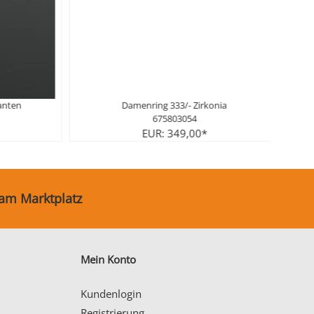
Damenring 333/- Zirkonia
Damenring Gold 333/- 
675803054
ARI1018/5
EUR: 349,00*
EUR: 319,0
 am Marktplatz
Mein Konto
Kundenlogin
Registrierung