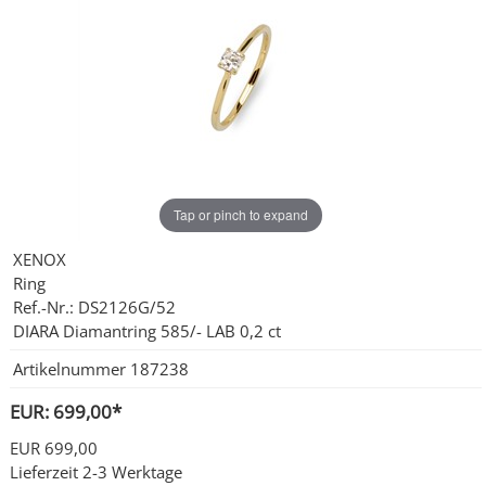
Ohrschmuck
Partnerringe
Sonstige
Tap or pinch to expand
XENOX
Ring
Ref.-Nr.: DS2126G/52
DIARA Diamantring 585/- LAB 0,2 ct
Artikelnummer
187238
EUR: 699,00*
EUR 699,00
Lieferzeit 2-3 Werktage