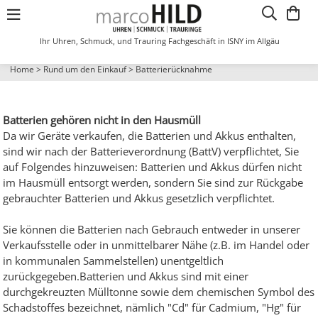
Ihr Uhren, Schmuck, und Trauring Fachgeschäft in ISNY im Allgäu
Anhänger
Anhänger Gravurplate
Identband
Freundschaftsring
Kette
Stecker kurz
Stecker kurz
Damenring
Damenuhren
Metallbanduhr
Metallbanduhr
Metallbanduhr
Funkwecker
Damenring
Damenring
Damenuhren
Home
>
Rund um den Einkauf
>
Batterierücknahme
Kreuze
Ansteckschmuck
Armb. mit Zwischent
Damenring
Collierkette
Creole
Creole
Herrenring
Lederbanduhr
Divers
Lederbanduhr
Lederbanduhr
Standartwecker
Trauring
Divers
Kinderuhren
Batterien gehören nicht in den Hausmüll
Sternzeichen
Armband
Armband
Herrenring
Collier Gleichlauf
Stecker lang
Stecker lang
Kunststoffuhr
Herrenuhren
Automatikuhr
Da wir Geräte verkaufen, die Batterien und Akkus enthalten,
sind wir nach der Batterieverordnung (BattV) verpflichtet, Sie
auf Folgendes hinzuweisen: Batterien und Akkus dürfen nicht
Anhänger Fantasie
Armschmuck
Armreif mit Verschl.
Collier mit Mittelt.
Anhänger Fantasie
Clip
Funkuhr
ISNY Uhr
im Hausmüll entsorgt werden, sondern Sie sind zur Rückgabe
gebrauchter Batterien und Akkus gesetzlich verpflichtet.
Medaillons
Damenring
Kette mit Anhänger
Identband
Buton lang
Kinderuhr
Sie können die Batterien nach Gebrauch entweder in unserer
Anhänger Herz
Fußkettchen
Kette aufgereiht
Kette mit Anhänger
Bouton Kurz
Wanduhren
Verkaufsstelle oder in unmittelbarer Nähe (z.B. im Handel oder
in kommunalen Sammelstellen) unentgeltlich
zurückgegeben.Batterien und Akkus sind mit einer
Halsschmuck
Halsreif
Steckcreole
Wecker
durchgekreuzten Mülltonne sowie dem chemischen Symbol des
Schadstoffes bezeichnet, nämlich "Cd" für Cadmium, "Hg" für
Kinderschmuck