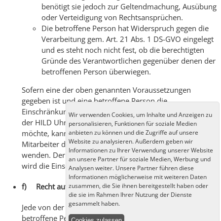
benötigt sie jedoch zur Geltendmachung, Ausübung
oder Verteidigung von Rechtsansprüchen.
Die betroffene Person hat Widerspruch gegen die
Verarbeitung gem. Art. 21 Abs. 1 DS-GVO eingelegt
und es steht noch nicht fest, ob die berechtigten
Gründe des Verantwortlichen gegenüber denen der
betroffenen Person überwiegen.
Sofern eine der oben genannten Voraussetzungen
gegeben ist und eine betroffene Person die
Einschränkung von personenbezogenen Daten, die bei
Wir verwenden Cookies, um Inhalte und Anzeigen zu
der HILD Uhren und Schmuck gespeichert sind, verlangen
personalisieren, Funktionen für soziale Medien
möchte, kann sie sich hierzu jederzeit an einen
anbieten zu können und die Zugriffe auf unsere
Website zu analysieren. Außerdem geben wir
Mitarbeiter des für die Verarbeitung Verantwortlichen
Informationen zu Ihrer Verwendung unserer Website
wenden. Der Mitarbeiter der HILD Uhren und Schmuck
an unsere Partner für soziale Medien, Werbung und
wird die Einschränkung der Verarbeitung veranlassen.
Analysen weiter. Unsere Partner führen diese
Informationen möglicherweise mit weiteren Daten
f) Recht auf Datenübertragbarkeit
zusammen, die Sie ihnen bereitgestellt haben oder
die sie im Rahmen Ihrer Nutzung der Dienste
gesammelt haben.
Jede von der Verarbeitung personenbezogener Daten
betroffene Person hat das vom Europäischen Richtlinien-
Cookies zulassen