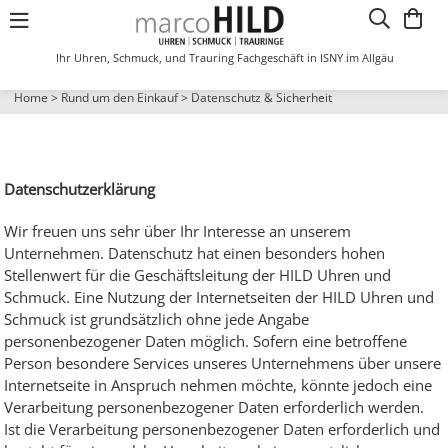
Ihr Uhren, Schmuck, und Trauring Fachgeschäft in ISNY im Allgäu
Anhänger
Anhänger Gravurplate
Identband
Freundschaftsring
Kette
Stecker kurz
Stecker kurz
Damenring
Damenuhren
Metallbanduhr
Metallbanduhr
Metallbanduhr
Funkwecker
Damenring
Damenring
Damenuhren
Home
>
Rund um den Einkauf
>
Datenschutz & Sicherheit
Kreuze
Ansteckschmuck
Armb. mit Zwischent
Damenring
Collierkette
Creole
Creole
Herrenring
Lederbanduhr
Divers
Lederbanduhr
Lederbanduhr
Standartwecker
Trauring
Divers
Kinderuhren
Sternzeichen
Armband
Armband
Herrenring
Collier Gleichlauf
Stecker lang
Stecker lang
Kunststoffuhr
Herrenuhren
Automatikuhr
Datenschutzerklärung
Wir freuen uns sehr über Ihr Interesse an unserem
Anhänger Fantasie
Armschmuck
Armreif mit Verschl.
Collier mit Mittelt.
Anhänger Fantasie
Clip
Funkuhr
ISNY Uhr
Unternehmen. Datenschutz hat einen besonders hohen
Stellenwert für die Geschäftsleitung der HILD Uhren und
Medaillons
Damenring
Kette mit Anhänger
Identband
Buton lang
Kinderuhr
Schmuck. Eine Nutzung der Internetseiten der HILD Uhren und
Schmuck ist grundsätzlich ohne jede Angabe
personenbezogener Daten möglich. Sofern eine betroffene
Anhänger Herz
Fußkettchen
Kette aufgereiht
Kette mit Anhänger
Bouton Kurz
Wanduhren
Person besondere Services unseres Unternehmens über unsere
Internetseite in Anspruch nehmen möchte, könnte jedoch eine
Halsschmuck
Halsreif
Steckcreole
Wecker
Verarbeitung personenbezogener Daten erforderlich werden.
Ist die Verarbeitung personenbezogener Daten erforderlich und
Kinderschmuck