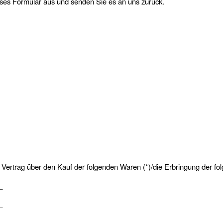
dieses Formular aus und senden Sie es an uns zurück.
n Vertrag über den Kauf der folgenden Waren (*)/die Erbringung der fol
_
_
__