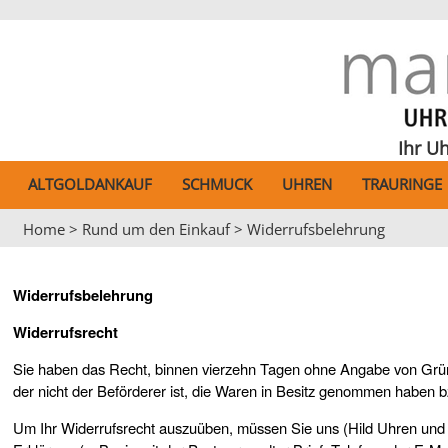
Anhänger
Anhänger Gravurplate
Identband
Freundschaftsring
Kette
Stecker kurz
Stecker kurz
Damenring
Damenuhren
Metallbanduhr
Metallbanduhr
Metallbanduhr
Funkwecker
Damenring
Damenring
Damenuhren
Kreuze
Ansteckschmuck
Armb. mit Zwischent
Damenring
Collierkette
Creole
Creole
Herrenring
Lederbanduhr
Divers
Lederbanduhr
Lederbanduhr
Standartwecker
Trauring
Divers
Kinderuhren
Ihr U
ALTGOLDANKAUF
SCHMUCK
UHREN
TRAURINGE
Sternzeichen
Armband
Armband
Herrenring
Collier Gleichlauf
Stecker lang
Stecker lang
Kunststoffuhr
Herrenuhren
Automatikuhr
Home
>
Rund um den Einkauf
>
Widerrufsbelehrung
Anhänger Fantasie
Armschmuck
Armreif mit Verschl.
Collier mit Mittelt.
Anhänger Fantasie
Clip
Funkuhr
ISNY Uhr
Medaillons
Damenring
Kette mit Anhänger
Identband
Buton lang
Kinderuhr
Widerrufsbelehrung
Widerrufsrecht
Anhänger Herz
Fußkettchen
Kette aufgereiht
Kette mit Anhänger
Bouton Kurz
Wanduhren
Sie haben das Recht, binnen vierzehn Tagen ohne Angabe von Gründe
der nicht der Beförderer ist, die Waren in Besitz genommen haben b
Halsschmuck
Halsreif
Steckcreole
Wecker
Um Ihr Widerrufsrecht auszuüben, müssen Sie uns (Hild Uhren und S
Kinderschmuck