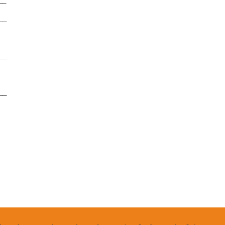
__
__
__