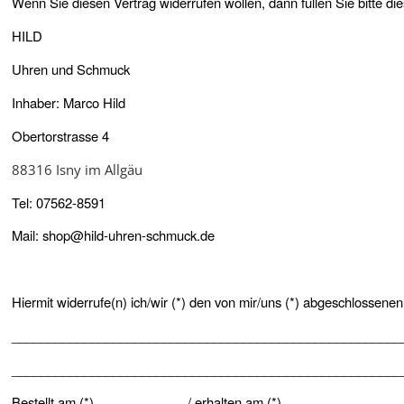
Wenn Sie diesen Vertrag widerrufen wollen, dann füllen Sie bitte 
HILD
Uhren und Schmuck
Inhaber: Marco Hild
Obertorstrasse 4
88316 Isny im Allgäu
Tel: 07562-8591
Mail: shop@hild-uhren-schmuck.de
Hiermit widerrufe(n) ich/wir (*) den von mir/uns (*) abgeschlossene
______________________________________________________
______________________________________________________
Bestellt am (*) ____________ / erhalten am (*) ________________