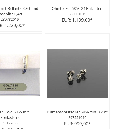
mit Brillant 0,08ct und
Ohrstecker 585/- 24 Brillanten
odolith 0,4ct
286001019
289782019
EUR: 1.199,00*
R: 1.229,00*
en Gold 585/- mit
Diamantohrstecker 585/- zus. 0,20ct
rkoniasteinen
297551019
OS 172833
EUR: 999,00*
UR: 999,00*