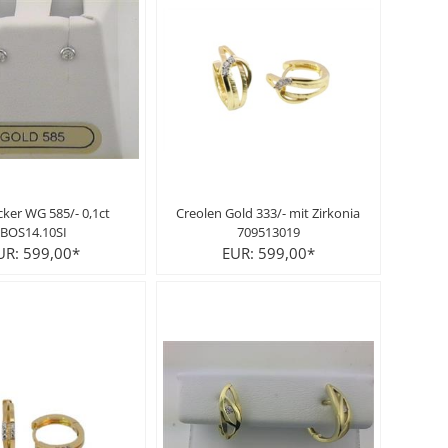
ker WG 585/- 0,1ct
Creolen Gold 333/- mit Zirkonia
BOS14.10SI
709513019
UR: 599,00*
EUR: 599,00*