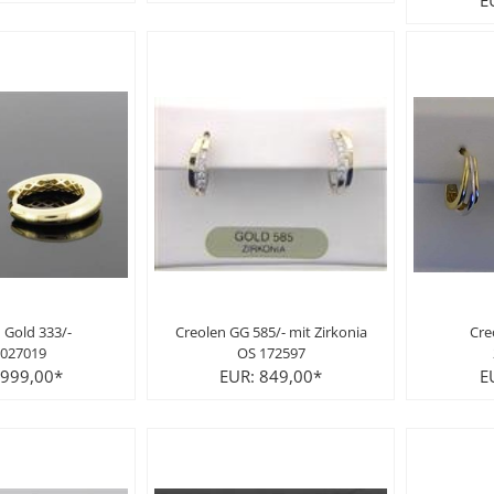
 Gold 333/-
Creolen GG 585/- mit Zirkonia
Cre
027019
OS 172597
 999,00*
EUR: 849,00*
E