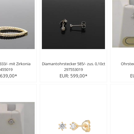
333/- mit Zirkonia
Diamantohrstecker 585/- zus. 0,10ct
Ohrstec
455019
297553019
 639,00*
EUR: 599,00*
E