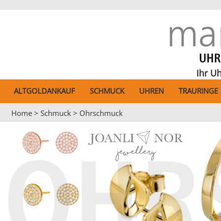
Anhänger
Anhänger Gravurplate
Identband
Freundschaftsring
Kette
Stecker kurz
Stecker kurz
Damenring
Damenuhren
Metallbanduhr
Metallbanduhr
Metallbanduhr
Funkwecker
Damenring
Damenring
Damenuhren
Kreuze
Armband
Armb. mit Zwischent
Damenring
Collierkette
Creole
Creole
Herrenring
Lederbanduhr
Divers
Lederbanduhr
Lederbanduhr
Standartwecker
Trauring
Divers
Kinderuhren
Ihr U
ALTGOLDANKAUF
SCHMUCK
UHREN
TRAURINGE
Sternzeichen
Armschmuck
Armband
Herrenring
Collier Gleichlauf
Stecker lang
Stecker lang
Kunststoffuhr
Herrenuhren
Automatikuhr
Home
>
Schmuck
>
Ohrschmuck
Anhänger Fantasie
Armreif mit Verschl.
Damenring
Collier mit Mittelt.
Anhänger Fantasie
Clip
Funkuhr
ISNY Uhr
Medaillons
Fußkettchen
Kette mit Anhänger
Identband
Buton lang
Kinderuhr
Anhänger Herz
Halsschmuck
Kette aufgereiht
Kette mit Anhänger
Bouton Kurz
Wanduhren
Halsreif
Kinderschmuck
Steckcreole
Wecker
Ohrschmuck