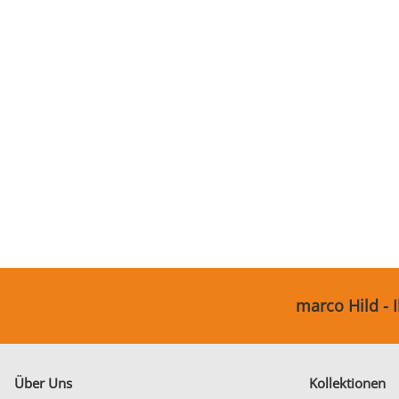
Partnerringe
Sonstige
marco Hild - 
Über Uns
Kollektionen