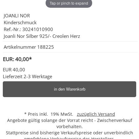
Tap or pinch to expand
Ohrschmuck
JOANLI NOR
Kinderschmuck
Ref.-Nr.: 30241010900
Partnerringe
Joanli Nor Silber 925/- Creolen Herz
Sonstige
Artikelnummer
188225
EUR: 40,00*
EUR 40,00
Lieferzeit 2-3 Werktage
in den Warenkorb
* Preis inkl. 19% MwSt.
zuzüglich Versand
Angebote gültig solange der Vorrat reicht - Zwischenverkauf
vorbehalten.
Stattpreise sind bisherige Verkaufspreise oder unverbindlich
empfohlene Verkaufspreise des Herstellers.