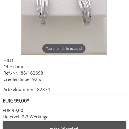
Ohrschmuck
Partnerringe
Sonstige
Tap or pinch to expand
HILD
Ohrschmuck
Ref.-Nr.: 88/162698
Creolen Silber 925/-
Artikelnummer
182874
EUR: 99,00*
EUR 99,00
Lieferzeit 2-3 Werktage
in den Warenkorb