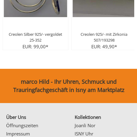
eolen Silber 925/- vergoldet
Creolen 925/- mit Zirkonia
25-352
507/193298
EUR: 99,00*
EUR: 49,90*
marco Hild - Ihr Uhren, Schmuck und
Trauringfachgeschäft in Isny am Marktplatz
Über Uns
Kollektionen
Öffnungszeiten
Joanli Nor
Impressum
ISNY Uhr