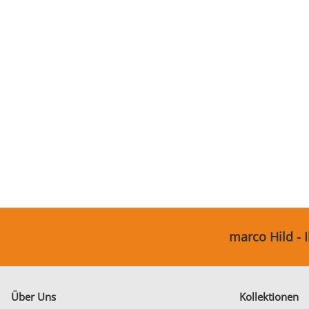
Partnerringe
Sonstige
marco Hild - 
Über Uns
Kollektionen